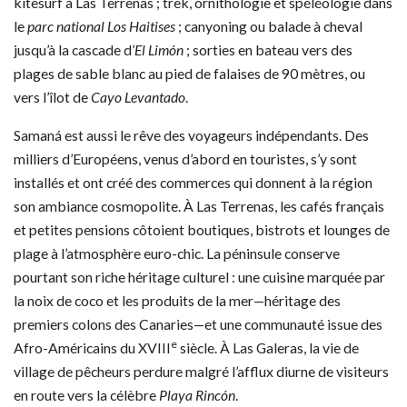
kitesurf à Las Terrenas ; trek, ornithologie et spéléologie dans
le
parc national Los Haitises
; canyoning ou balade à cheval
jusqu’à la cascade d’
El Limón
; sorties en bateau vers des
plages de sable blanc au pied de falaises de 90 mètres, ou
vers l’îlot de
Cayo Levantado
.
Samaná est aussi le rêve des voyageurs indépendants. Des
milliers d’Européens, venus d’abord en touristes, s’y sont
installés et ont créé des commerces qui donnent à la région
son ambiance cosmopolite. À Las Terrenas, les cafés français
et petites pensions côtoient boutiques, bistrots et lounges de
plage à l’atmosphère euro-chic. La péninsule conserve
pourtant son riche héritage culturel : une cuisine marquée par
la noix de coco et les produits de la mer—héritage des
premiers colons des Canaries—et une communauté issue des
e
Afro-Américains du XVIII
siècle. À Las Galeras, la vie de
village de pêcheurs perdure malgré l’afflux diurne de visiteurs
en route vers la célèbre
Playa Rincón
.