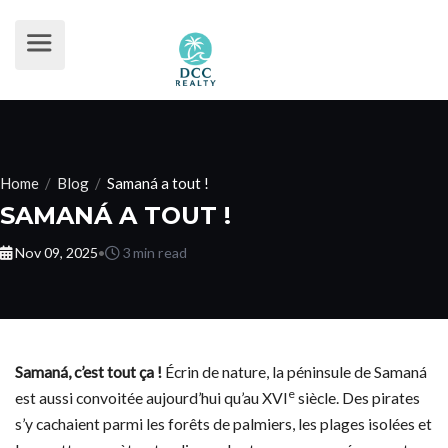
Home
/
Blog
/
Samaná a tout !
SAMANÁ A TOUT !
Nov 09, 2025
•
3 min read
Samaná, c’est tout ça !
Écrin de nature, la péninsule de Samaná
e
est aussi convoitée aujourd’hui qu’au XVI
siècle. Des pirates
s’y cachaient parmi les forêts de palmiers, les plages isolées et