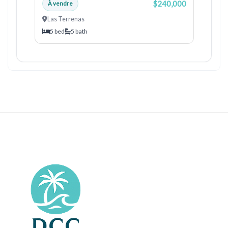
$240,000
À vendre
Las Terrenas
5 bed
5 bath