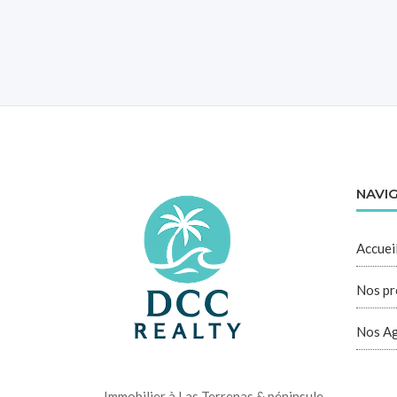
NAVI
Accuei
Nos pr
Nos A
Immobilier à Las Terrenas & péninsule