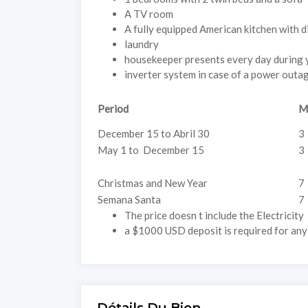
A TV room
A fully equipped American kitchen with 
laundry
housekeeper presents every day during 
inverter system in case of a power outa
Period
Mi
December 15 to Abril 30
3
May 1 to December 15
3
Christmas and New Year
7
Semana Santa
7
The price doesn t include the Electricity
a $1000 USD deposit is required for any
Détails Du Bien