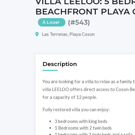
VILLA LEELOO: 5 BE
BEACHFRONT PLAYA 
(#543)
À Louer
Las Terrenas, Playa Coson
Description
You are looking for a villa to relax as a family 
villa LEELOO offers direct access to Coson B
for a capacity of 12 people.
Fully restored villa you can enjoy:
3 bedrooms with king beds
1 Bedrooms with 2 twin beds
1 bedrooms with 2 twin beds and a sofa