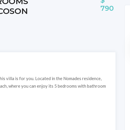
$
DROOMS
790
COSON
this villa is for you. Located in the Nomades residence,
each, where you can enjoy its 5 bedrooms with bathroom