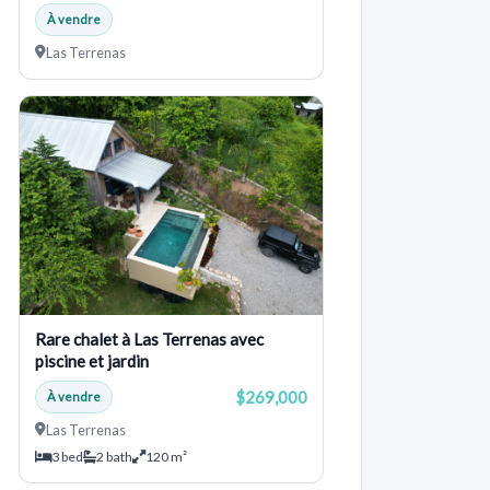
À vendre
Las Terrenas
Rare chalet à Las Terrenas avec
piscine et jardin
$269,000
À vendre
Las Terrenas
3 bed
2 bath
120 m²