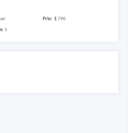
uer
Prix:
$ 790
n:
5