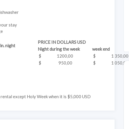
dishwasher
your stay
ge
PRICE IN DOLLARS USD
n. night
Night during the week
week end
$ 1200,00
$ 1 350,00
$ 950,00
$ 1 050,00
 rental except Holy Week when it is $5,000 USD